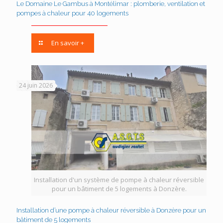
Le Domaine Le Gambus à Montélimar : plomberie, ventilation et
pompes à chaleur pour 40 logements
En savoir +
24 juin 2026
Installation d'un système de pompe à chaleur réversible
pour un bâtiment de 5 logements à Donzère.
Installation d’une pompe à chaleur réversible à Donzère pour un
bâtiment de 5 logements