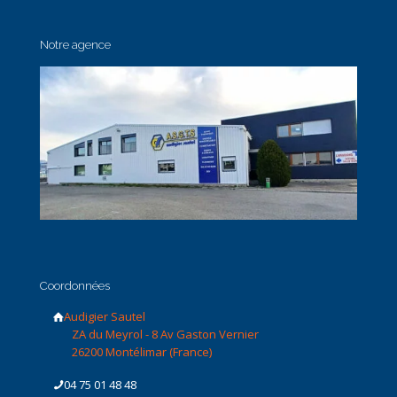
Notre agence
Coordonnées
Audigier Sautel
ZA du Meyrol - 8 Av Gaston Vernier
26200 Montélimar (France)
04 75 01 48 48