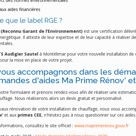
ect des normes environnementales
aux aides financières
e que le label RGE ?
 (Reconnu Garant de l’Environnement)
est une certification délivr
ergétique. Il atteste de leur expertise et de leur capacité à réaliser
ntales.
S Audigier Sautel
à Montélimar pour votre nouvelle installation de c
pour la mise en place de votre projet.
vous accompagnons dans les démarc
mandes d'aides Ma Prime Rénov' e
otre formulaire et prenons rendez-vous afin de réaliser une estimati
ffage. Nous réaliserons alors un devis gratuit et personnalisé.
vaux rénovation de votre installation de chauffage, nous vous accom
v’
et aux
primes CEE
, n'hésitez pas à nous questionner sur ces aides.
nformations, consultez le site officiel :
www.maprimerenov.gouv.fr