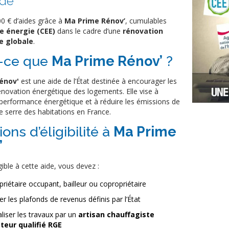
ide
00 € d’aides grâce à
Ma Prime Rénov’
, cumulables
e énergie (CEE)
dans le cadre d’une
rénovation
e globale
.
t-ce que
Ma Prime Rénov’
?
énov'
est une aide de l’État destinée à encourager les
énovation énergétique des logements. Elle vise à
 performance énergétique et à réduire les émissions de
e serre des habitations en France.
ons d’éligibilité à
Ma Prime
’
gible à cette aide, vous devez :
priétaire occupant, bailleur ou copropriétaire
r les plafonds de revenus définis par l’État
aliser les travaux par un
artisan chauffagiste
ateur qualifié RGE