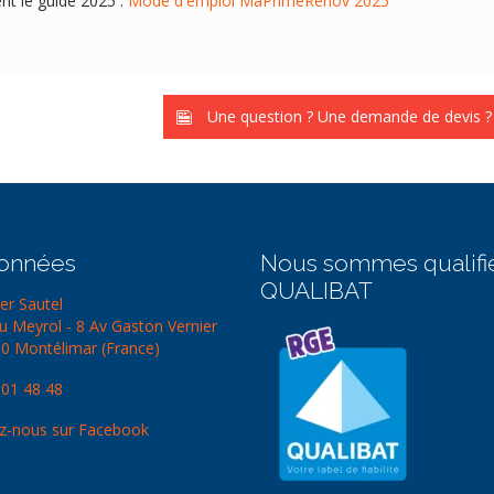
nt le guide 2025 :
Mode d'emploi MaPrimeRénov 2025'
Une question ? Une demande de devis ?
onnées
Nous sommes qualifi
QUALIBAT
er Sautel
u Meyrol - 8 Av Gaston Vernier
0 Montélimar (France)
 01 48 48
z-nous sur Facebook