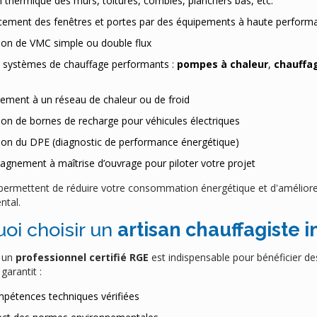
n thermique des murs, toitures, combles, planchers bas, etc.
ement des fenêtres et portes par des équipements à haute perform
tion de VMC simple ou double flux
 systèmes de chauffage performants :
pompes à chaleur
,
chauffag
ement à un réseau de chaleur ou de froid
tion de bornes de recharge pour véhicules électriques
tion du DPE (diagnostic de performance énergétique)
gnement à maîtrise d’ouvrage pour piloter votre projet
permettent de réduire votre consommation énergétique et d'améliorer
ntal.
oi choisir un
artisan chauffagiste i
à un
professionnel certifié RGE
est indispensable pour bénéficier de
garantit :
pétences techniques vérifiées