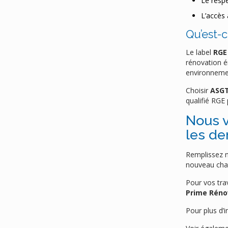
Le resp
L’accès 
Qu’est-c
Le label
RGE
rénovation én
environneme
Choisir
ASGT
qualifié RGE 
Nous 
les de
Remplissez n
nouveau chau
Pour vos tra
Prime Réno
Pour plus d’i