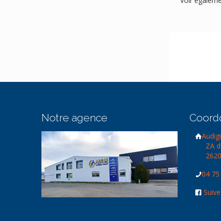
Voir égaleme
Notre agence
Coord
Audigi
ZA d
2620
04 75
Suive