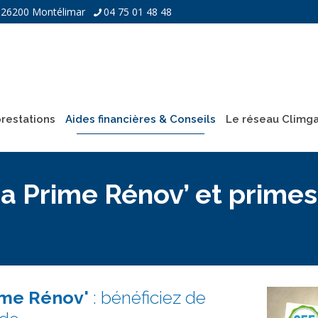
 - 26200 Montélimar
04 75 01 48 48
restations
Aides financières & Conseils
Le réseau Climg
Prime Rénov’ et primes
me Rénov'
: bénéficiez de