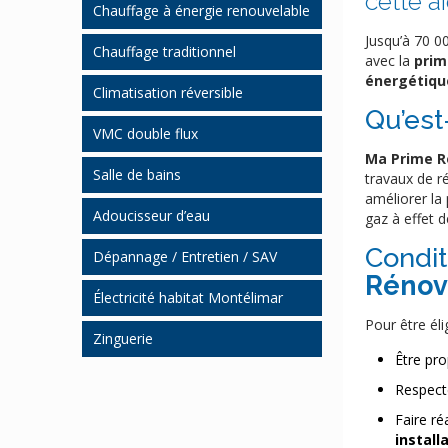
cette a
Chauffage à énergie renouvelable
Jusqu’à 70 0
Pompe à chaleur
Chauffage traditionnel
avec la
prim
énergétiqu
Pompe à chaleur système
Chauffage gaz et fioul
Climatisation réversible
gainable Montélimar
Qu’es
Régulation chauffage
VMC double flux
Chauffe-eau
Montélimar
thermodynamique
Ma Prime R
Salle de bains
travaux de r
Chauffage bois granulés
améliorer la
Salle de bain clé en main
Adoucisseur d’eau
gaz à effet d
Poêle à bois bûches
Kinemagic
Conditi
Poêle bois à granulés
Dépannage / Entretien / SAV
Mobilier
Rénov
Chauffage solaire
Chauffage
Électricité habitat Montélimar
Cabine de douche
Chauffe-eau solaire CESI
Pour être éli
Plomberie / Sanitaire
Zinguerie
Accessibilité / Handicap
Être pro
Respecte
Faire ré
install