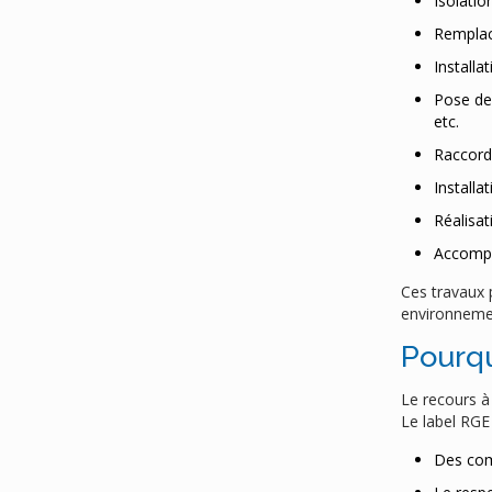
Isolatio
Remplac
Installa
Pose de
etc.
Raccord
Installa
Réalisa
Accompa
Ces travaux 
environneme
Pourqu
Le recours 
Le label RGE 
Des com