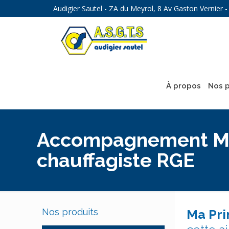
Audigier Sautel - ZA du Meyrol, 8 Av Gaston Vernier
À propos
Nos p
Accompagnement Ma 
chauffagiste RGE
Nos produits
Ma Pri