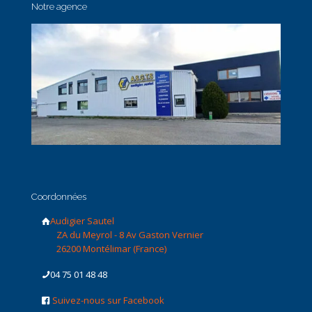
Notre agence
Coordonnées
Audigier Sautel
ZA du Meyrol - 8 Av Gaston Vernier
26200 Montélimar (France)
04 75 01 48 48
Suivez-nous sur Facebook