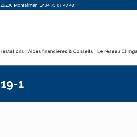
 - 26200 Montélimar
04 75 01 48 48
restations
Aides financières & Conseils
Le réseau Climg
19-1