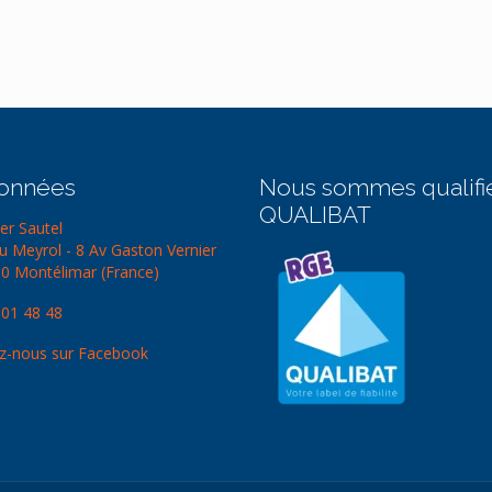
onnées
Nous sommes qualifi
QUALIBAT
er Sautel
u Meyrol - 8 Av Gaston Vernier
0 Montélimar (France)
 01 48 48
z-nous sur Facebook