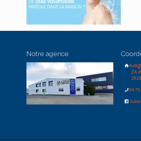
Notre agence
Coord
Audigi
ZA d
2620
04 75
Suive